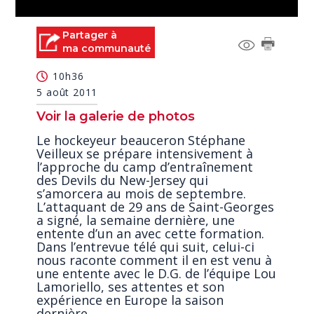
0
seconds
Partager à
of
ma communauté
0
seconds
10h36
5 août 2011
Voir la galerie de photos
Le hockeyeur beauceron Stéphane
Veilleux se prépare intensivement à
l’approche du camp d’entraînement
des Devils du New-Jersey qui
s’amorcera au mois de septembre.
L’attaquant de 29 ans de Saint-Georges
a signé, la semaine dernière, une
entente d’un an avec cette formation.
Dans l’entrevue télé qui suit, celui-ci
nous raconte comment il en est venu à
une entente avec le D.G. de l’équipe Lou
Lamoriello, ses attentes et son
expérience en Europe la saison
dernière.