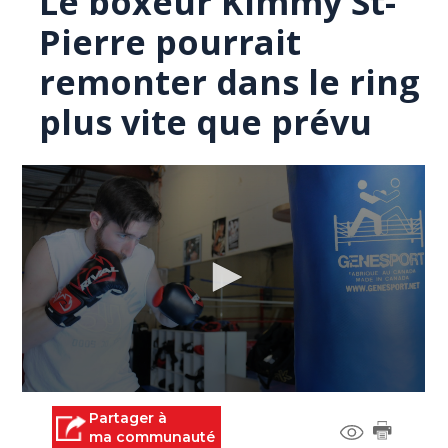
Le boxeur Kimmy St-
Pierre pourrait
remonter dans le ring
plus vite que prévu
0
seconds
Partager à
of
ma communauté
0