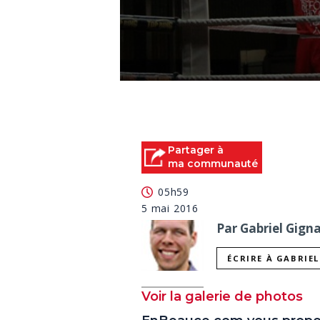
0
seconds
of
0
seconds
Volume
90%
Partager à
ma communauté
05h59
5 mai 2016
Par Gabriel Gigna
ÉCRIRE À GABRIE
Voir la galerie de photos