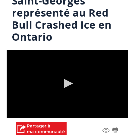
Saint-Georges
représenté au Red
Bull Crashed Ice en
Ontario
0
seconds
Partager à
of
ma communauté
1