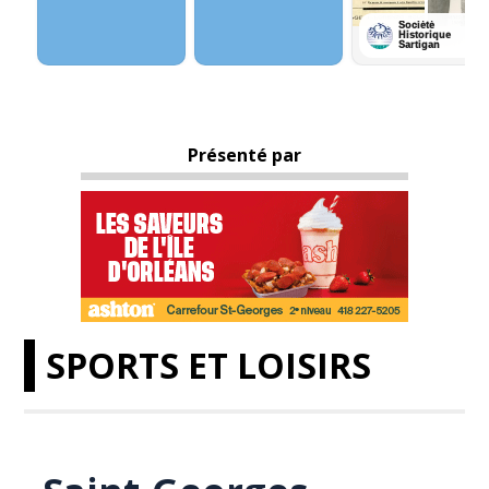
Présenté par
SPORTS ET LOISIRS