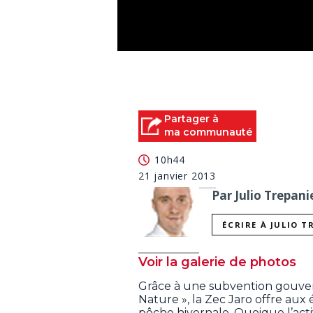
0
seconds
of
1
minute,
52
Partager à
seconds
Volume
ma communauté
90%
10h44
21 janvier 2013
Par Julio Trepani
ÉCRIRE À JULIO T
Voir la galerie de photos
Grâce à une subvention gouv
Nature », la Zec Jaro offre aux é
pêche hivernale. Quoique l’activ