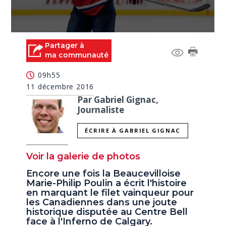
0
seconds
Partager à
of
ma communauté
0
seconds
09h55
11 décembre 2016
Par Gabriel Gignac,
Journaliste
ÉCRIRE À GABRIEL GIGNAC
Voir la galerie de photos
Encore une fois la Beaucevilloise
Marie-Philip Poulin a écrit l'histoire
en marquant le filet vainqueur pour
les Canadiennes dans une joute
historique disputée au Centre Bell
face à l'Inferno de Calgary.