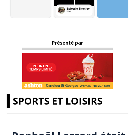
Présenté par
SPORTS ET LOISIRS