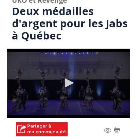
UKO et Revenge
Deux médailles
d'argent pour les Jabs
à Québec
0
seconds
Partager à
of
ma communauté
2