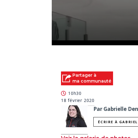
0
seconds
of
19
seconds
Volume
90%
Partager à
ma communauté
10h30
18 février 2020
Par Gabrielle De
ÉCRIRE À GABRIE