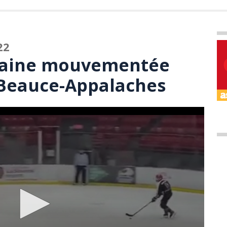
22
maine mouvementée
s Beauce-Appalaches