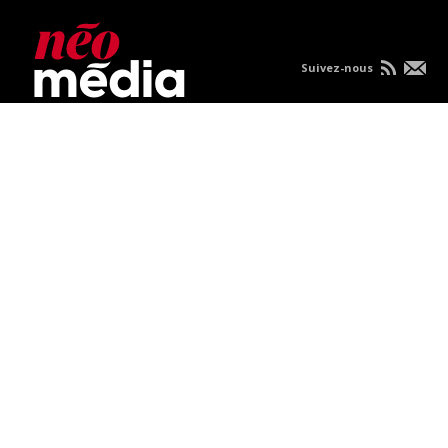
Suivez-nous
Nous joindre
À propos
Carrières
Publicités
Politique de
confidentialité
Condition d'utilisation
Consultez vos nouvelles sur mobile.
TOUS DROITS RÉSERVÉS © 2026 NÉOMEDIA.COM