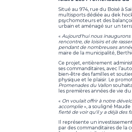
Situé au 974, rue du Boisé à S
multisports dédiée au dek hock
psychomoteurs et des balançoi
urbain et aménagé sur un terr
«
Aujourd'hui nous inaugurons p
rencontre, de loisirs et de ra
pendant de nombreuses anné
maire de la municipalité, Berth
Ce projet, entièrement adminis
ses commanditaires, avec l’auto
bien-être des familles et soutie
physique et le plaisir. Le pro
Promenades du Vallon
souhaita
les premières années de vie d
«
On voulait offrir à notre dév
accomplie
», a souligné Maud
fierté de voir qu'il y a déjà des
Il représente un investissemen
par des commanditaires de la 