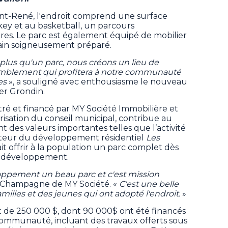
aint-René, l'endroit comprend une surface
ey et au basketball, un parcours
res. Le parc est également équipé de mobilier
ain soigneusement préparé.
lus qu'un parc, nous créons un lieu de
ssemblement qui profitera à notre communauté
es
», a souligné avec enthousiasme le nouveau
ier Grondin.
tré et financé par MY Société Immobilière et
risation du conseil municipal, contribue au
nt des valeurs importantes telles que l’activité
moteur du développement résidentiel
Les
it offrir à la population un parc complet dès
u développement.
eloppement un beau parc et c'est mission
e Champagne de MY Société. «
C'est une belle
 familles et des jeunes qui ont adopté l'endroit.
»
t de 250 000 $, dont 90 000$ ont été financés
communauté, incluant des travaux offerts sous