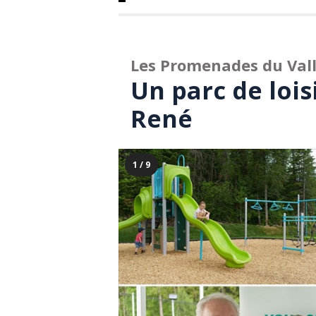
Les Promenades du Val
Un parc de lois
René
1 / 9