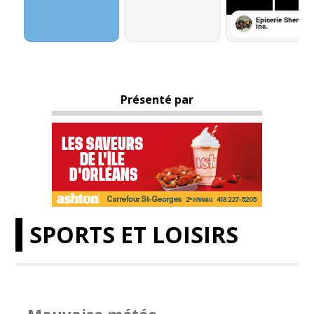
Présenté par
SPORTS ET LOISIRS