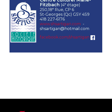
Centre culturel Marie-
e
Fitzbach
(4
étage)
e
250,18
Rue, CP 6
St-Georges (Qc) G5Y 4S9
418 227-6176
www.shsartigan.com
-
shsartigan@hotmail.com
facebook.com/shsartigan