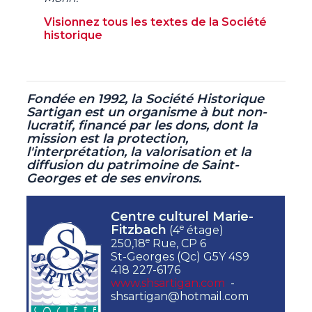
Visionnez tous les textes de la Société
historique
Fondée en 1992, la Société Historique
Sartigan est un organisme à but non-
lucratif,
financé par les dons, dont la
mission est la protection,
l'interprétation, la valorisation et la
diffusion du patrimoine de Saint-
Georges et de ses environs.
Centre culturel Marie-
e
Fitzbach
(4
étage)
e
250,18
Rue, CP 6
St-Georges (Qc) G5Y 4S9
418 227-6176
www.shsartigan.com
-
shsartigan@hotmail.com