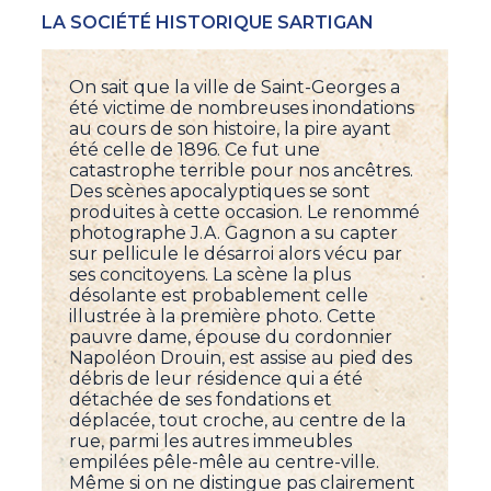
LA SOCIÉTÉ HISTORIQUE SARTIGAN
On sait que la ville de Saint-Georges a
été victime de nombreuses inondations
au cours de son histoire, la pire ayant
été celle de 1896. Ce fut une
catastrophe terrible pour nos ancêtres.
Des scènes apocalyptiques se sont
produites à cette occasion. Le renommé
photographe J.A. Gagnon a su capter
sur pellicule le désarroi alors vécu par
ses concitoyens. La scène la plus
désolante est probablement celle
illustrée à la première photo. Cette
pauvre dame, épouse du cordonnier
Napoléon Drouin, est assise au pied des
débris de leur résidence qui a été
détachée de ses fondations et
déplacée, tout croche, au centre de la
rue, parmi les autres immeubles
empilées pêle-mêle au centre-ville.
Même si on ne distingue pas clairement