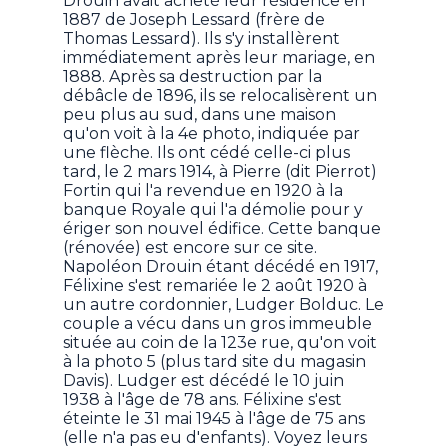
Drouin avait acheté leur résidence en
1887 de Joseph Lessard (frère de
Thomas Lessard). Ils s'y installèrent
immédiatement après leur mariage, en
1888. Après sa destruction par la
débâcle de 1896, ils se relocalisèrent un
peu plus au sud, dans une maison
qu'on voit à la 4e photo, indiquée par
une flèche. Ils ont cédé celle-ci plus
tard, le 2 mars 1914, à Pierre (dit Pierrot)
Fortin qui l'a revendue en 1920 à la
banque Royale qui l'a démolie pour y
ériger son nouvel édifice. Cette banque
(rénovée) est encore sur ce site.
Napoléon Drouin étant décédé en 1917,
Félixine s'est remariée le 2 août 1920 à
un autre cordonnier, Ludger Bolduc. Le
couple a vécu dans un gros immeuble
située au coin de la 123e rue, qu'on voit
à la photo 5 (plus tard site du magasin
Davis). Ludger est décédé le 10 juin
1938 à l'âge de 78 ans. Félixine s'est
éteinte le 31 mai 1945 à l'âge de 75 ans
(elle n'a pas eu d'enfants). Voyez leurs