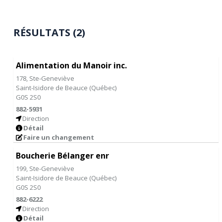
RÉSULTATS (2)
Alimentation du Manoir inc.
178, Ste-Geneviève
Saint-Isidore de Beauce
(
Québec
)
G0S 2S0
882-5931
Direction
Détail
Faire un changement
Boucherie Bélanger enr
199, Ste-Geneviève
Saint-Isidore de Beauce
(
Québec
)
G0S 2S0
882-6222
Direction
Détail