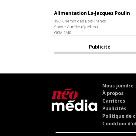
Alimentation Ls-Jacques Poulin
190, Chemin des Bois Francs
Sainte-Aurélie
(
Québec
)
G0M 1M0
Publicité
Nous joindre
À propos
Carrières
Publicités
Politique de c
Condition d'ut