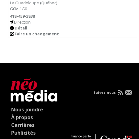
La Guadeloupe
(
Québec
)
G0M 1G0
418-459-3838
Direction
Détail
Faire un changement
Suivez-nous
Nous joindre
À propos
Carrières
Publicités