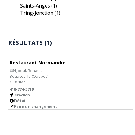
Saints-Anges
(1)
Tring-Jonction
(1)
RÉSULTATS (1)
Restaurant Normandie
664, boul. Renault
Beauceville
(
Québec
)
G5X 1M4
418-774-3719
Direction
Détail
Faire un changement