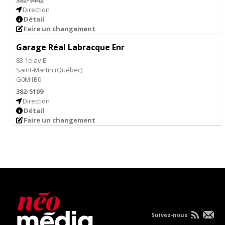
382-5442
Direction
Détail
Faire un changement
Garage Réal Labracque Enr
83 1e av E
Saint-Martin
(
Québec
)
G0M1B0
382-5109
Direction
Détail
Faire un changement
Suivez-nous