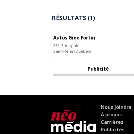
RÉSULTATS (1)
Autos Gino Fortin
835, Principale
Saint-René
(
Québec
)
Publicité
Nous joindre
À propos
Carrières
Publicités