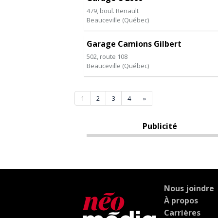
479, boul. Renault
Beauceville
(
Québec
)
Garage Camions Gilbert
502, route 108
Beauceville
(
Québec
)
1
2
3
4
»
Publicité
Nous joindre
À propos
Carrières