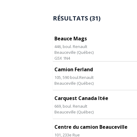
RÉSULTATS (31)
Beauce Mags
446, boul. Renault
Beauceville
(
Québec
)
G5X 1N4
Camion Ferland
105, 590 boul.Renault
Beauceville
(
Québec
)
Carquest Canada ltée
669, boul. Renault
Beauceville
(
Québec
)
Centre du camion Beauceville
101, 233e Rue