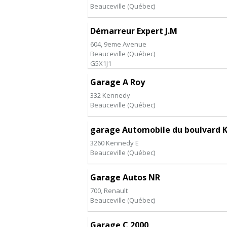
Beauceville
(
Québec
)
Démarreur Expert J.M
604, 9eme Avenue
Beauceville
(
Québec
)
G5X1J1
Garage A Roy
332 Kennedy
Beauceville
(
Québec
)
garage Automobile du boulvard K
3260 Kennedy E
Beauceville
(
Québec
)
Garage Autos NR
700, Renault
Beauceville
(
Québec
)
Garage C 2000