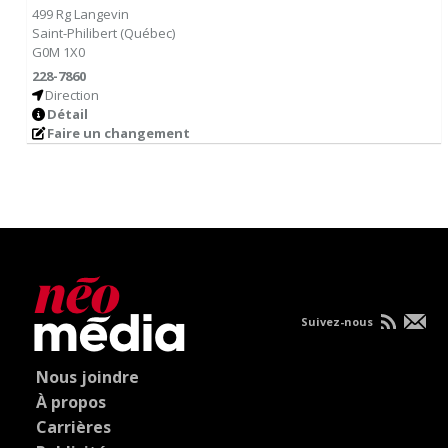
499 Rg Langevin
Saint-Philibert
(
Québec
)
G0M 1X0
228-7860
Direction
Détail
Faire un changement
Suivez-nous
Nous joindre
À propos
Carrières