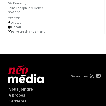
994 Kennedy
Saint-Théophile
(
Québec
)
G0M 2A0
597-3333
Direction
Détail
Faire un changement
Suivez-nous
Nous joindre
À propos
Carrières