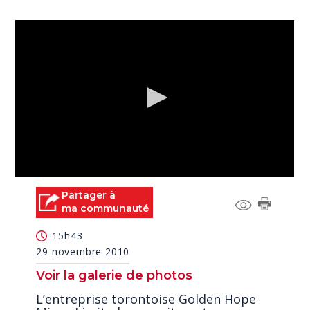
0
seconds
Partager à
of
ma communauté
0
seconds
15h43
29 novembre 2010
Voir la galerie de photos
L’entreprise torontoise Golden Hope