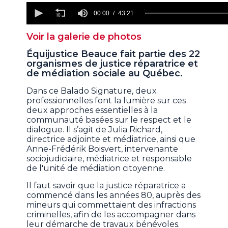
0
seconds
00:00
43:21
of
43
Voir la galerie de photos
minutes,
21
Équijustice Beauce fait partie des 22
seconds
organismes de justice réparatrice et
de médiation sociale au Québec.
Dans ce Balado Signature, deux
professionnelles font la lumière sur ces
deux approches essentielles à la
communauté basées sur le respect et le
dialogue. Il s’agit de Julia Richard,
directrice adjointe et médiatrice, ainsi que
Anne-Frédérik Boisvert, intervenante
sociojudiciaire, médiatrice et responsable
de l'unité de médiation citoyenne.
Il faut savoir que la justice réparatrice a
commencé dans les années 80, auprès des
mineurs qui commettaient des infractions
criminelles, afin de les accompagner dans
leur démarche de travaux bénévoles.