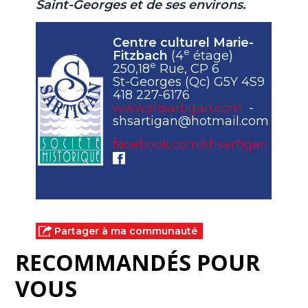
Saint-Georges et de ses environs.
Centre culturel Marie-
e
Fitzbach
(4
étage)
e
250,18
Rue, CP 6
St-Georges (Qc) G5Y 4S9
418 227-6176
www.shsartigan.com
-
shsartigan@hotmail.com
facebook.com/shsartigan
Partager à ma communauté
RECOMMANDÉS POUR
VOUS