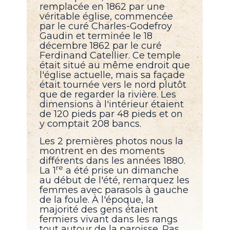
remplacée en 1862 par une
véritable église, commencée
par le curé Charles-Godefroy
Gaudin et terminée le 18
décembre 1862 par le curé
Ferdinand Catellier. Ce temple
était situé au même endroit que
l'église actuelle, mais sa façade
était tournée vers le nord plutôt
que de regarder la rivière. Les
dimensions à l'intérieur étaient
de 120 pieds par 48 pieds et on
y comptait 208 bancs.
Les 2 premières photos nous la
montrent en des moments
différents dans les années 1880.
re
La 1
a été prise un dimanche
au début de l'été, remarquez les
femmes avec parasols à gauche
de la foule. À l'époque, la
majorité des gens étaient
fermiers vivant dans les rangs
tout autour de la paroisse. Pas