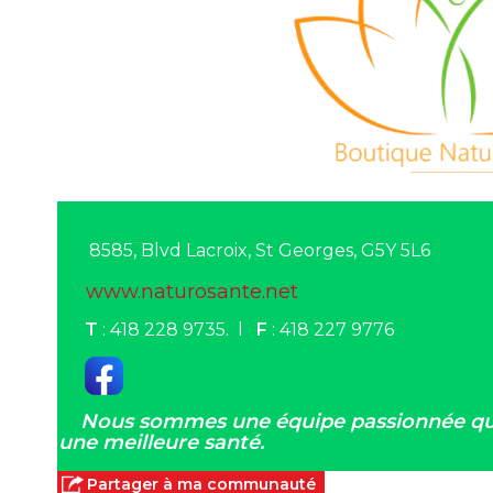
8585, Blvd Lacroix, St Georges, G5Y 5L6
www.naturosante.net
T
: 418 228 9735. l
F
: 418 227 9776
Nous sommes une équipe passionnée qu
une meilleure santé.
Partager à ma communauté