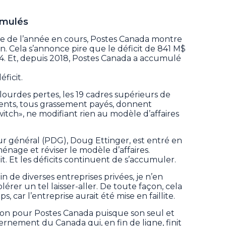
umulés
e de l’année en cours, Postes Canada montre
n. Cela s’annonce pire que le déficit de 841 M$
24. Et, depuis 2018, Postes Canada a accumulé
éficit.
ourdes pertes, les 19 cadres supérieurs de
idents, tous grassement payés, donnent
witch», ne modifiant rien au modèle d’affaires
r général (PDG), Doug Ettinger, est entré en
ménage et réviser le modèle d’affaires.
ait. Et les déficits continuent de s’accumuler.
in de diverses entreprises privées, je n’en
érer un tel laisser-aller. De toute façon, cela
 car l’entreprise aurait été mise en faillite.
option pour Postes Canada puisque son seul et
rnement du Canada qui, en fin de ligne, finit