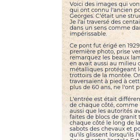
Voici des images qui von
qui ont connu l'ancien po
Georges. C'était une str
Je l'ai traversé des centa
dans un sens comme dans 
impérissable.
Ce pont fut érigé en 1929 
première photo, prise vers
remarquez les beaux lampa
en avait aussi au milieu d
métalliques protégeant le
trottoirs de la montée. O
traversaient à pied à cet
plus de 60 ans, ne l'ont 
L'entrée est était différe
de chaque côté, comme on
aussi que les autorités a
faites de blocs de granit 
chaque côté le long de l
sabots des chevaux et pou
qu'ils glissent lorsqu'ils 