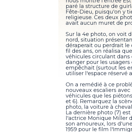
nous montre l'entrée Est 
paré la structure de guir
Fête-Dieu, puisqu'on y t
religieuse. Ces deux photo
avait aucun muret de pro
Sur la 4e photo, on voit 
nord, situation présentan
déraperait ou perdrait le 
fil des ans, on réalisa qu
véhicules circulant dans
danger pour les usagers d
empêchait (surtout les en
utiliser l'espace réservé
On a remédié à ce problè
nouveaux escaliers avec
véhicules que les piétons
et 6). Remarquez la scèn
photo, la voiture à cheva
La dernière photo (7) est
l'actrice Monique Miller 
son amoureux, lors d'un
1959 pour le film l'Immigr