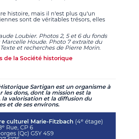
re histoire, mais il n'est plus qu'un
ennes sont de véritables trésors, elles
aude Loubier. Photos 2, 5 et 6 du fonds
 Marcelle Houde. Photo 7 extraite du
Texte et recherches de Pierre Morin.
s de la Société historique
 Historique Sartigan est un organisme à
r les dons, dont la mission est la
 la valorisation et la diffusion du
s et de ses environs.
e
e culturel Marie-Fitzbach
(4
étage)
e
8
Rue, CP 6
eorges (Qc) G5Y 4S9