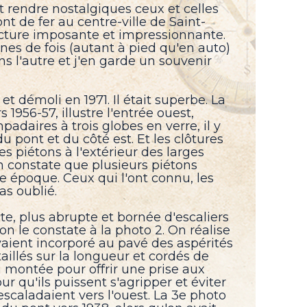
t rendre nostalgiques ceux et celles
nt de fer au centre-ville de Saint-
ucture imposante et impressionnante.
ines de fois (autant à pied qu'en auto)
l'autre et j'en garde un souvenir
et démoli en 1971. Il était superbe. La
 1956-57, illustre l'entrée ouest,
daires à trois globes en verre, il y
u pont et du côté est. Et les clôtures
s piétons à l'extérieur des larges
n constate que plusieurs piétons
te époque. Ceux qui l'ont connu, les
pas oublié.
nte, plus abrupte et bornée d'escaliers
 le constate à la photo 2. On réalise
vaient incorporé au pavé des aspérités
taillés sur la longueur et cordés de
a montée pour offrir une prise aux
r qu'ils puissent s'agripper et éviter
l'escaladaient vers l'ouest. La 3e photo