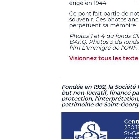
érigé en 1944.
Ce pont fait partie de not
souvenir. Ces photos anci
perpétuent sa mémoire.
Photos 1 et 4 du fonds Cl
BAnQ. Photos 3 du fonds
film L'Immigré de l'ONF. 
Visionnez tous les texte
Fondée en 1992, la Société
but non-lucratif,
financé pa
protection, l'interprétation,
patrimoine de Saint-George
Centr
250,1
St-G