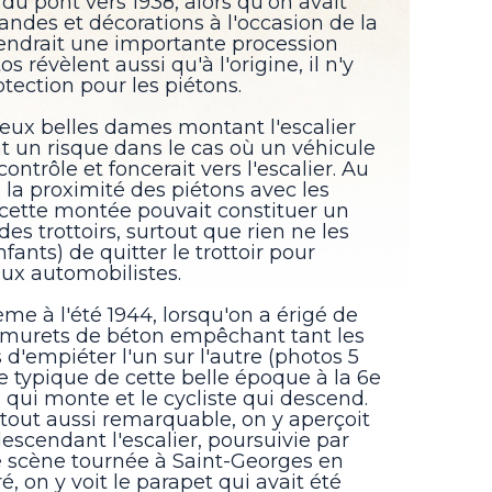
du pont vers 1938, alors qu'on avait
landes et décorations à l'occasion de la
iendrait une importante procession
s révèlent aussi qu'à l'origine, il n'y
tection pour les piétons.
deux belles dames montant l'escalier
t un risque dans le cas où un véhicule
contrôle et foncerait vers l'escalier. Au
e la proximité des piétons avec les
 cette montée pouvait constituer un
es trottoirs, surtout que rien ne les
fants) de quitter le trottoir pour
 aux automobilistes.
me à l'été 1944, lorsqu'on a érigé de
 murets de béton empêchant tant les
 d'empiéter l'un sur l'autre (photos 5
e typique de cette belle époque à la 6e
l qui monte et le cycliste qui descend.
 tout aussi remarquable, on y aperçoit
descendant l'escalier, poursuivie par
e scène tournée à Saint-Georges en
é, on y voit le parapet qui avait été