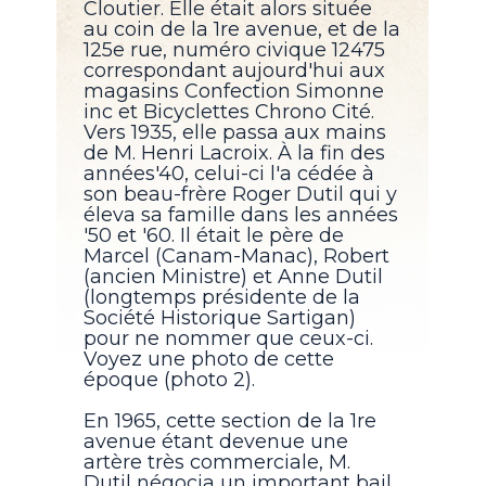
Cloutier. Elle était alors située
au coin de la 1re avenue, et de la
125e rue, numéro civique 12475
correspondant aujourd'hui aux
magasins Confection Simonne
inc et Bicyclettes Chrono Cité.
Vers 1935, elle passa aux mains
de M. Henri Lacroix. À la fin des
années'40, celui-ci l'a cédée à
son beau-frère Roger Dutil qui y
éleva sa famille dans les années
'50 et '60. Il était le père de
Marcel (Canam-Manac), Robert
(ancien Ministre) et Anne Dutil
(longtemps présidente de la
Société Historique Sartigan)
pour ne nommer que ceux-ci.
Voyez une photo de cette
époque (photo 2).
En 1965, cette section de la 1re
avenue étant devenue une
artère très commerciale, M.
Dutil négocia un important bail