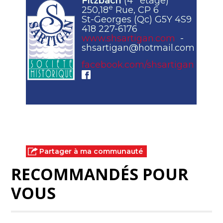
Fitzbach
(4
étage)
e
250,18
Rue, CP 6
St-Georges (Qc) G5Y 4S9
418 227-6176
www.shsartigan.com
-
shsartigan@hotmail.com
facebook.com/shsartigan
Partager à ma communauté
RECOMMANDÉS POUR
VOUS