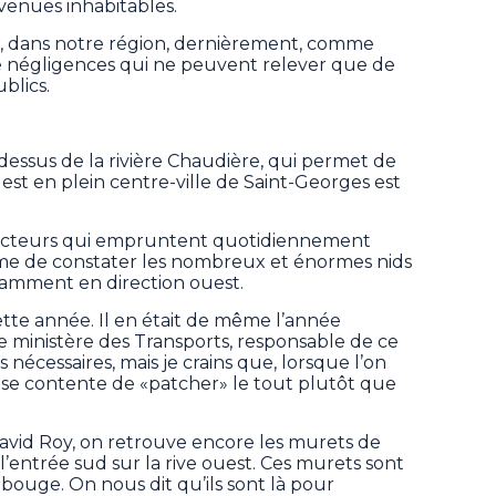
venues inhabitables.
nt, dans notre région, dernièrement, comme
 de négligences qui ne peuvent relever que de
blics.
essus de la rivière Chaudière, qui permet de
ouest en plein centre-ville de Saint-Georges est
ducteurs qui empruntent quotidiennement
ême de constater les nombreux et énormes nids
tamment en direction ouest.
ette année. Il en était de même l’année
le ministère des Transports, responsable de ce
nécessaires, mais je crains que, lorsque l’on
on se contente de «patcher» le tout plutôt que
avid Roy, on retrouve encore les murets de
’entrée sud sur la rive ouest. Ces murets sont
 bouge. On nous dit qu’ils sont là pour