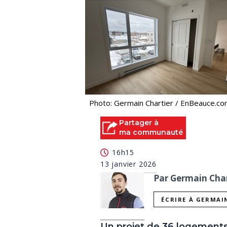
Photo: Germain Chartier / EnBeauce.c
Partager à
ma communauté
16h15
13 janvier 2026
Par Germain Char
ÉCRIRE À GERMAI
Un projet de 36 logements