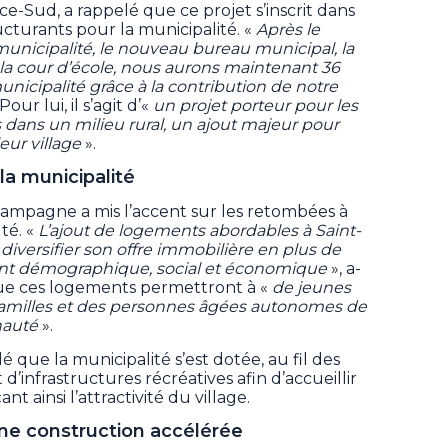
e-Sud, a rappelé que ce projet s’inscrit dans
ucturants pour la municipalité. «
Après le
 municipalité, le nouveau bureau municipal, la
e la cour d’école, nous aurons maintenant 36
icipalité grâce à la contribution de notre
Pour lui, il s’agit d’«
un projet porteur pour les
s dans un milieu rural, un ajout majeur pour
ur village
».
la municipalité
hampagne a mis l’accent sur les retombées à
té. «
L’ajout de logements abordables à Saint-
versifier son offre immobilière en plus de
nt démographique, social et économique
», a-
 que ces logements permettront à «
de jeunes
s familles et des personnes âgées autonomes de
nauté
».
 que la municipalité s’est dotée, au fil des
 d’infrastructures récréatives afin d’accueillir
 ainsi l’attractivité du village.
ne construction accélérée