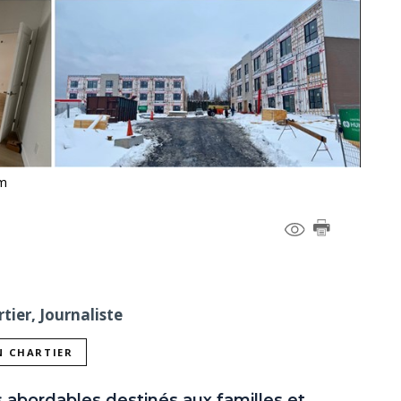
om
tier, Journaliste
N CHARTIER
 abordables destinés aux familles et