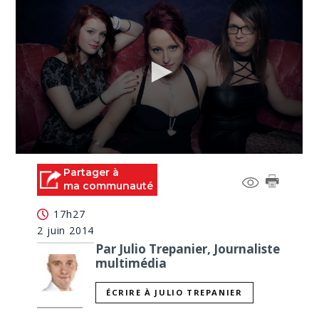
0
seconds
Partager à
of
ma communauté
0
seconds
17h27
2 juin 2014
Par Julio Trepanier, Journaliste
multimédia
ÉCRIRE À JULIO TREPANIER