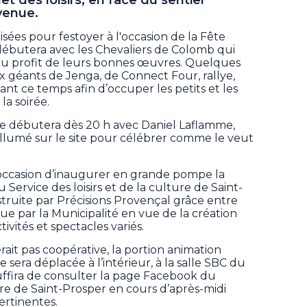
venue.
isées pour festoyer à l'occasion de la Fête
débutera avec les Chevaliers de Colomb qui
au profit de leurs bonnes œuvres. Quelques
eux géants de Jenga, de Connect Four, rallye,
dant ce temps afin d’occuper les petits et les
la soirée.
rée débutera dès 20 h avec Daniel Laflamme,
allumé sur le site pour célébrer comme le veut
l’occasion d’inaugurer en grande pompe la
Service des loisirs et de la culture de Saint-
struite par Précisions Provençal grâce entre
e par la Municipalité en vue de la création
vités et spectacles variés.
rait pas coopérative, la portion animation
e sera déplacée à l’intérieur, à la salle SBC du
 suffira de consulter la page Facebook du
ture de Saint-Prosper en cours d’après-midi
ertinentes.