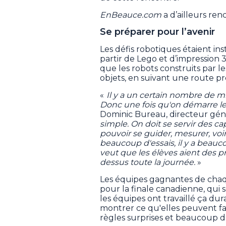
EnBeauce.com
a d’ailleurs ren
Se préparer pour l’avenir
Les défis robotiques étaient in
partir de Lego et d’impression
que les robots construits par l
objets, en suivant une route pré
«
Il y a un certain nombre de mis
Donc une fois qu'on démarre le r
Dominic Bureau, directeur gén
simple. On doit se servir des ca
pouvoir se guider, mesurer, voir
beaucoup d'essais, il y a beauc
veut que les élèves aient des pr
dessus toute la journée.
»
Les équipes gagnantes de chaqu
pour la finale canadienne, qui 
les équipes ont travaillé ça du
montrer ce qu'elles peuvent fair
règles surprises et beaucoup d