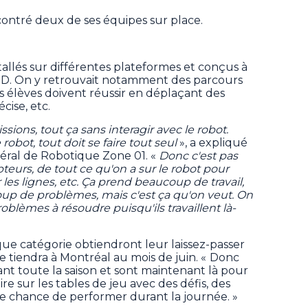
contré deux de ses équipes sur place.
stallés sur différentes plateformes et conçus à
 3D. On y retrouvait notamment des parcours
es élèves doivent réussir en déplaçant des
cise, etc.
sions, tout ça sans interagir avec le robot.
obot, tout doit se faire tout seul
», a expliqué
éral de Robotique Zone 01. «
Donc c'est pas
pteurs, de tout ce qu'on a sur le robot pour
 les lignes, etc. Ça prend beaucoup de travail,
oup de problèmes, mais c'est ça qu'on veut. On
oblèmes à résoudre puisqu'ils travaillent là-
e catégorie obtiendront leur laissez-passer
se tiendra à Montréal au mois de juin. « Donc
rant toute la saison et sont maintenant là pour
e sur les tables de jeu avec des défis, des
e chance de performer durant la journée. »