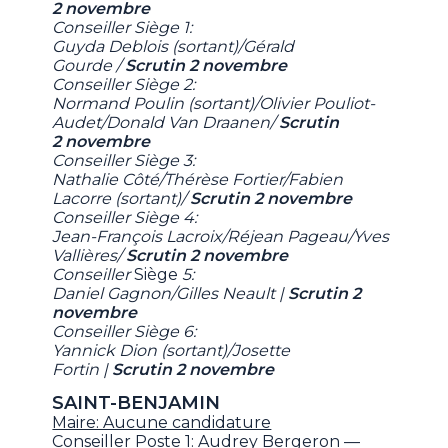
2 novembre
Conseiller Siège 1:
Guyda Deblois (sortant)/Gérald
Gourde /
Scrutin 2 novembre
Conseiller Siège 2:
Normand Poulin (sortant)/Olivier Pouliot-
Audet/Donald Van Draanen/
Scrutin
2 novembre
Conseiller Siège 3:
Nathalie Côté/Thérèse Fortier/Fabien
Lacorre (sortant)/
Scrutin 2 novembre
Conseiller Siège 4:
Jean-François Lacroix/Réjean Pageau/Yves
Vallières/
Scrutin 2 novembre
Conseiller
Siège
5:
Daniel Gagnon/Gilles Neault |
Scrutin 2
novembre
Conseiller Siège 6:
Yannick Dion (sortant)/Josette
Fortin |
Scrutin 2 novembre
SAINT-BENJAMIN
Maire: Aucune candidature
Conseiller Poste 1: Audrey Bergeron —