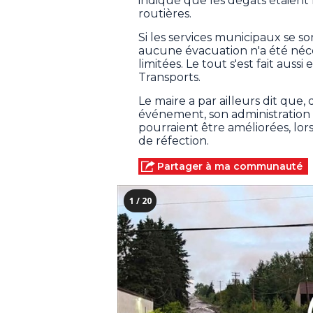
indiqué que les dégâts étaient
routières.
Si les services municipaux se so
aucune évacuation n'a été néce
limitées. Le tout s'est fait auss
Transports.
Le maire a par ailleurs dit que,
événement, son administration al
pourraient être améliorées, lo
de réfection.
Partager à ma communauté
1 / 20