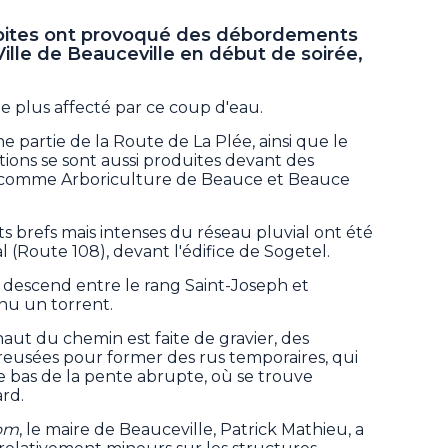
subites ont provoqué des débordements
 Ville de Beauceville en début de soirée,
le plus affecté par ce coup d'eau.
ne partie de la Route de La Plée, ainsi que le
ons se sont aussi produites devant des
73, comme Arboriculture de Beauce et Beauce
 brefs mais intenses du réseau pluvial ont été
al (Route 108), devant l'édifice de Sogetel.
i descend entre le rang Saint-Joseph et
nu un torrent.
ut du chemin est faite de gravier, des
reusées pour former des rus temporaires, qui
e bas de la pente abrupte, où se trouve
rd.
om
, le maire de Beauceville, Patrick Mathieu, a