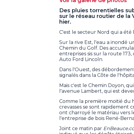
Voir la galerie de photos
Des pluies torrentielles 
sur le réseau routier de la
hier.
C'est le secteur Nord qui a été 
Sur la rive Est, l'eau a inondé u
Chemin du Golf. Des accumulati
entreprises sis sur la route 1
Auto Ford Lincoln.
Dans l'Ouest, des débordements
signalés dans la Côte de l'hôpit
Mais c'est le Chemin Doyon, qu
l'avenue Lambert, qui est deve
Comme la première moitié du ha
crevasses se sont rapidement c
ont charroyé le matériau vers l
l'entreprise de bois René-Berna
Joint ce matin par
EnBeauce.c