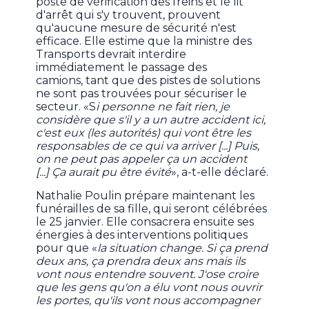
poste de vérification des freins et le lit
d'arrêt qui s'y trouvent, prouvent
qu'aucune mesure de sécurité n'est
efficace. Elle estime que la ministre des
Transports devrait interdire
immédiatement le passage des
camions, tant que des pistes de solutions
ne sont pas trouvées pour sécuriser le
secteur. «S
i personne ne fait rien, je
considère que s'il y a un autre accident ici,
c'est eux (les autorités) qui vont être les
responsables de ce qui va arriver [...] Puis,
on ne peut pas appeler ça un accident
[...] Ça aurait pu être évité
», a-t-elle déclaré.
Nathalie Poulin prépare maintenant les
funérailles de sa fille, qui seront célébrées
le 25 janvier. Elle consacrera ensuite ses
énergies à des interventions politiques
pour que «
la situation change. Si ça prend
deux ans, ça prendra deux ans mais ils
vont nous entendre souvent. J'ose croire
que les gens qu'on a élu vont nous ouvrir
les portes, qu'ils vont nous accompagner