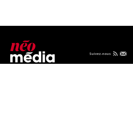
Suivez-nous
Nous joindre
À propos
Carrières
Publicités
Politique de
confidentialité
Condition d'utilisation
Consultez vos nouvelles sur mobile.