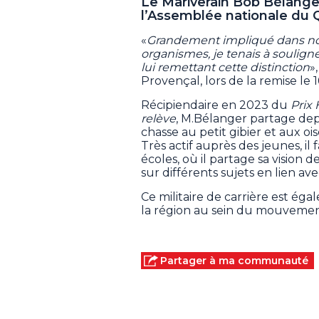
Le Mariverain Bob Bélanger
l’Assemblée nationale du 
«
Grandement impliqué dans no
organismes, je tenais à souli
lui remettant cette distinction
»
Provençal, lors de la remise le 16
Récipiendaire en 2023 du
Prix
relève
, M.Bélanger partage depu
chasse au petit gibier et aux o
Très actif auprès des jeunes, il 
écoles, où il partage sa vision 
sur différents sujets en lien ave
Ce militaire de carrière est ég
la région au sein du mouveme
Partager à ma communauté