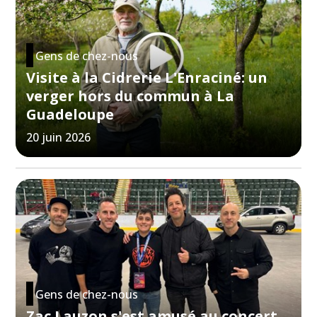
Gens de chez-nous
Visite à la Cidrerie L'Enraciné: un
verger hors du commun à La
Guadeloupe
20 juin 2026
Gens de chez-nous
Zac Lauzon s'est amusé au concert