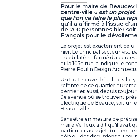
Pour le maire de Beauceville
centre-ville «
est un proje
que l'on va faire le plus r
qu'il a affirmé à l'issue d'
de 200 personnes hier soir 
François pour le dévoileme
Le projet est exactement celui
hier. Le principal secteur visé pa
quadrilatère formé du bouleva
et la 107e rue, a indiqué le co
Pierre Poulin Design Architectur
Un tout nouvel hôtel de ville y
refonte de ce quartier dureme
dernier et aussi, depuis toujour
9e avenue où se trouvent prése
électrique de Beauce, soit un e
Beauceville
Sans être en mesure de préciser
maire Veilleux a dit qu'il avait
particulier au sujet du complexe
déjà eu des discussions au cour