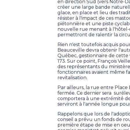
en direction Sud (vers Notre-Da
créer une large bande naturell
glace, en place et lieu des tra
résister à l'impact de ces mas
piétonnière et une piste cycla
nouvelle rue menant à l'hôtel-de
permettront de ralentir la circu
Rien n'est toutefois acquis pou
Beauceville devra obtenir l'aut
Québec, gestionnaire de cette v
173. Sur ce point, François Veil
des représentants du ministère
fonctionnaires avaient même fa
revitalisation.
Par ailleurs, la rue entre Place 
fermée. Ce dernier sera
surélev
comportera à une extrémité de
serviront à l'année longue pou
Rappelons que lors de l'adopti
conseil a prévu un fonds de r
première étape de mise en oeuvr