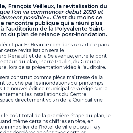
, François Veilleux, la revitalisation du
t que l'on va commencer début 2020 et
apidement possible
». C'est du moins ce
une rencontre publique qui a réuni plus
à l'auditorium de la Polyvalente Saint-
nt du plan de relance post-inondation.
 décrit par EnBeauce.com dans un article paru
r cette revitalisation sera le
rd Renault et de la 9e avenue, entre le pont
ncepteur du plan, Pierre Poulin, du Groupp
e, lors de sa présentation vidéo à l'auditoire.
 sera construit comme pièce maîtresse de la
nt touché par les inondations du printemps
s. Le nouvel édifice municipal sera érigé sur la
ntement les installations du Centre
space directement voisin de la Quincaillerie
 le coût total de la première étape du plan, le
 quand même certains chiffres en tête, en
 immobilier de l'hôtel de ville puisqu'il a y
s des dernières années avec certains