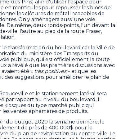
me-des-Pins) afin d'utiliser l'espace pour
e en monticules pour repousser les blocs de
ditionnelles clôtures de métal incapables de
todontes. On y aménagera aussi une voie
ble. De même, deux ronds-points, l'un devant la
-ville, l'autre au pied de la route Fraser,
lation.
r le transformation du boulevard car la Ville de
orisation du ministère des Transports du
oie publique, qui est officiellement la route
leux a révélé que les premières discussions avec
 avaient été «
très positives
» et que les
it des suggestions pour améliorer le plan de
Beauceville et l
e stationnement latéral sera
é par rapport au niveau du boulevard, Il
s kiosques du type marché public qui
r les ventes éphémères de produits.
on du budget 2020 la semaine dernière, le
oulement de près de 400 000$ pour la
e du plan de revitalisation du centre-ville. Le