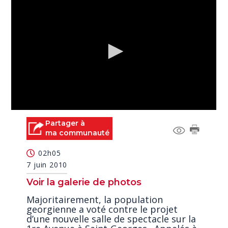
0
seconds
Partager à
of
ma communauté
4
minutes,
02h05
28
seconds
7 juin 2010
Voir la galerie de photos
Majoritairement, la population
georgienne a voté contre le projet
d’une nouvelle salle de spectacle sur la