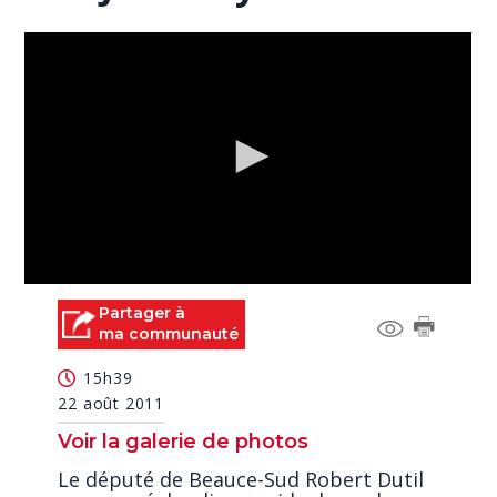
0
seconds
Partager à
of
ma communauté
0
seconds
15h39
22 août 2011
Voir la galerie de photos
Le député de Beauce-Sud Robert Dutil