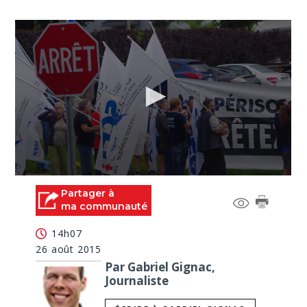
0
seconds
Partager à
of
ma communauté
1
minute,
14h07
15
seconds
26 août 2015
Par Gabriel Gignac,
Journaliste