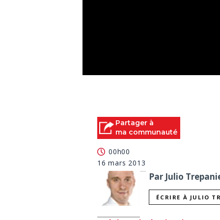
0
seconds
of
2
minutes,
13
Partager à
seconds
Volume
ma communauté
90%
00h00
16 mars 2013
Par Julio Trepani
ÉCRIRE À JULIO T