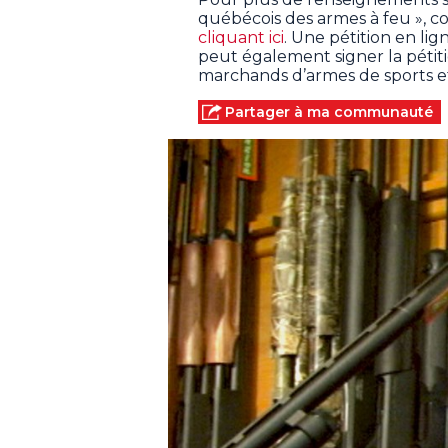
québécois des armes à feu », 
cliquant ici
. Une pétition en lig
peut également signer la péti
marchands d’armes de sports et 
Partager à ma communauté