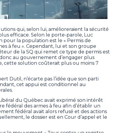
ons qui, selon lui, amélioreraient la sécurité
us efficace. Selon le porte-parole, Luc
on pour la population est le « Permis de
rmes à feu ». Cependant, lui et son groupe
teur de la SQ qui remet ce type de permis est
e donc au gouvernement d’engager plus
, cette solution coûterait plus ou moins 7
t Dutil, n’écarte pas l’idée que son parti
endant, cet appui est conditionnel au
rales.
 Libéral du Québec avait exprimé son intérêt
re fédéral des armes à feu afin d’établir un
ement fédéral avait alors refusé et des actions
tuellement, le dossier est en Cour d’appel et le
ur le mouvement « Tous contre un registre