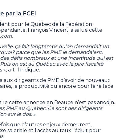
e par la FCEI
sident pour le Québec de la Fédération
épendante, François Vincent, a salué cette
.com
.
velle, ça fait longtemps qu’on demandait un
ourquoi? parce que les PME le demandaient,
 des défis nombreux et une incertitude qui est
Puis on est au Québec avec la pire fiscalité
ys
», a-t-il indiqué.
tra aux dirigeants de PME d’avoir de nouveaux
aires, la productivité ou encore pour faire face
.
 faire cette annonce en Beauce n’est pas anodin.
des PME au Québec. Ce sont des dirigeants
on sur le dos.
»
efois que d’autres enjeux demeurent,
e salariale et l’accès au taux réduit pour
s.