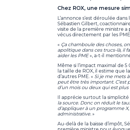
Chez ROX, une mesure sim
L’annonce s’est déroulée dans 
Sébastien Gilbert, coactionnaire
visite de la première ministre 
vécus directement par les PME
«
Ça chamboule des choses, on l’
apolitique dans ces trucs-là, il
aider les PME
», a-t-il mentionn
Même si l’impact maximal de 5
la taille de ROX, il estime que
d’autres PME. «
Si je me mets à
peut être très important. C’est 
d’un mois ou deux qui est plus d
Il apprécie surtout la simplicité
la source. Donc on réduit le tau
d’appliquer à un programme X, o
administrative.
»
Au-delà de la baisse d’impôt, Sé
première ministre pour évoquer 