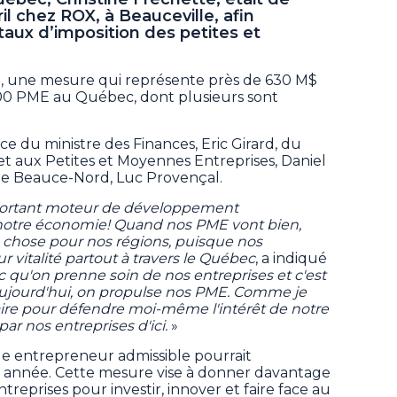
l chez ROX, à Beauceville, afin
aux d’imposition des petites et
 %, une mesure qui représente près de 630 M$
000 PME au Québec, dont plusieurs sont
ce du ministre des Finances, Eric Girard, du
et aux Petites et Moyennes Entreprises, Daniel
de Beauce-Nord, Luc Provençal.
mportant moteur de développement
notre économie! Quand nos PME vont bien,
chose pour nos régions, puisque nos
 vitalité partout à travers le Québec
, a indiqué
c qu'on prenne soin de nos entreprises et c'est
'aujourd'hui, on propulse nos PME. Comme je
faire pour défendre moi-même l'intérêt de notre
r nos entreprises d'ici.
»
 entrepreneur admissible pourrait
r année. Cette mesure vise à donner davantage
prises pour investir, innover et faire face au