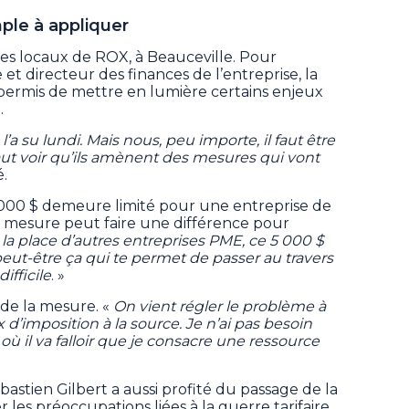
ple à appliquer
les locaux de ROX, à Beauceville. Pour
 et directeur des finances de l’entreprise, la
a permis de mettre en lumière certains enjeux
.
a su lundi. Mais nous, peu importe, il faut être
 faut voir qu’ils amènent des mesures qui vont
é.
 000 $ demeure limité pour une entreprise de
 la mesure peut faire une différence pour
 la place d’autres entreprises PME, ce 5 000 $
peut-être ça qui te permet de passer au travers
ifficile
. »
 de la mesure. «
On vient régler le problème à
x d’imposition à la source. Je n’ai pas besoin
ù il va falloir que je consacre une ressource
bastien Gilbert a aussi profité du passage de la
les préoccupations liées à la guerre tarifaire