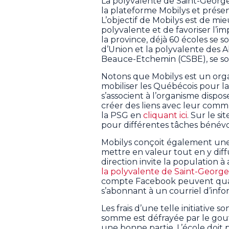
La polyvalente de Saint-George
la plateforme Mobilys et prése
L’objectif de Mobilys est de mieu
polyvalente et de favoriser l’i
la province, déjà 60 écoles se son
d’Union et la polyvalente des A
Beauce-Etchemin (CSBE), se so
Notons que Mobilys est un organ
mobiliser les Québécois pour la
s’associent à l’organisme dispos
créer des liens avec leur commun
la PSG en
cliquant ici
. Sur le si
pour différentes tâches bénévo
Mobilys conçoit également une
mettre en valeur tout en y diff
direction invite la population 
la polyvalente de Saint-George
compte Facebook peuvent quan
s’abonnant à un courriel d’info
Les frais d’une telle initiative 
somme est défrayée par le go
une bonne partie. L’école doit p