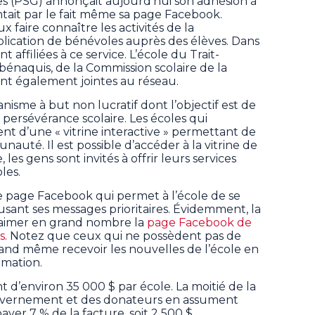
s (PSG) annonçait aujourd’hui son adhésion à
ntait par le fait même sa page Facebook.
x faire connaître les activités de la
mplication de bénévoles auprès des élèves. Dans
t affiliées à ce service. L’école du Trait-
bénaquis, de la Commission scolaire de la
nt également jointes au réseau.
isme à but non lucratif dont l’objectif est de
 persévérance scolaire. Les écoles qui
ent d’une « vitrine interactive » permettant de
auté. Il est possible d’accéder à la vitrine de
te, les gens sont invités à offrir leurs services
les.
 page Facebook qui permet à l’école de se
usant ses messages prioritaires. Évidemment, la
à aimer en grand nombre la
page Facebook de
s
. Notez que ceux qui ne possèdent pas de
d même recevoir les nouvelles de l’école en
rmation.
sont d’environ 35 000 $ par école. La moitié de la
uvernement et des donateurs en assument
ayer 7 % de la facture, soit 2 500 $.