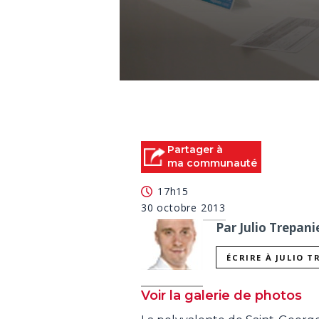
0
seconds
of
0
seconds
Volume
90%
Partager à
ma communauté
17h15
30 octobre 2013
Par Julio Trepani
ÉCRIRE À JULIO T
Voir la galerie de photos