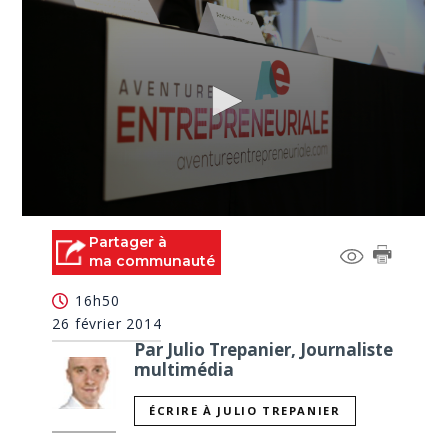
0
seconds
Partager à
of
ma communauté
0
seconds
16h50
26 février 2014
Par Julio Trepanier, Journaliste
multimédia
ÉCRIRE À JULIO TREPANIER