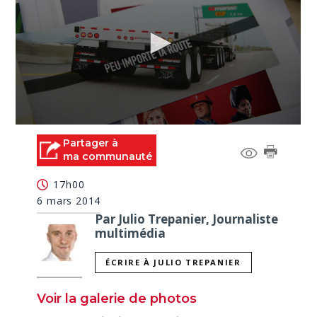
0
seconds
Partager à
of
ma communauté
0
seconds
17h00
6 mars 2014
Par Julio Trepanier, Journaliste
multimédia
ÉCRIRE À JULIO TREPANIER
Voir la galerie de photos